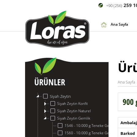
259 1
+90 (256)
Ana Sayfa
Ür
ÜRÜNLER
Ana Sayfa
Siyah Zeytin
900 
Siyah Zeytin Konfit
Siyah Zeytin Naturel
Siyah Zeytin Gemlik
Ambalaj
1546 - 10.000 g Teneke Gemlik Siyah Zeyti
1560 - 10.000 g Teneke Gemlik Siyah Zeyti
Barkod