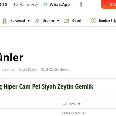
0 80
WhatsApp
Bizi Hemen Arayın
ONL
Kurumsal
Ürünler
Galeri
Bunları Bil
ünler
Ürünler
Siyah Zeytin
Siyah Zeytin Gemlik
g Hiper Cam Pet Siyah Zeytin Gemlik
2/1 Cam Pet
n 411 - 460
n 351 - 380
8698686921911