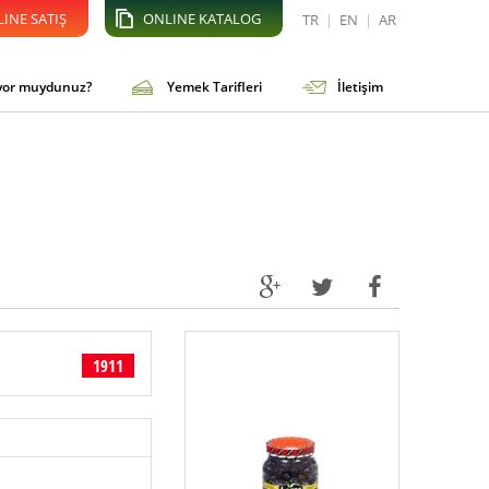
INE SATIŞ
ONLINE KATALOG
TR
|
EN
|
AR
iyor muydunuz?
Yemek Tarifleri
İletişim
1911