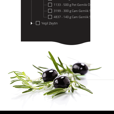
1133 - 500 g Pet Gemlik Özel
3199 - 300 g Cam Gemlik Süper Zeytin
4837 - 140 g Cam Gemlik Siyah Zeytin
Yeşil Zeytin