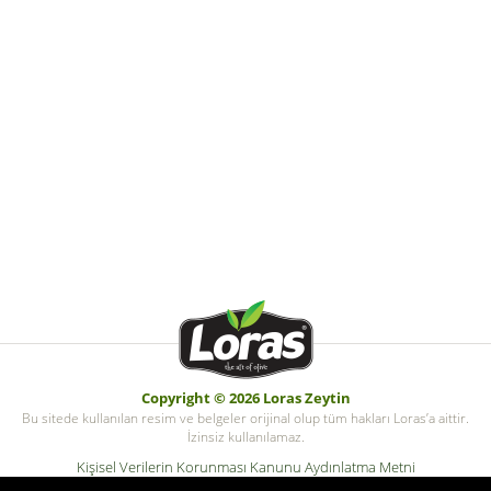
Copyright © 2026 Loras Zeytin
Bu sitede kullanılan resim ve belgeler orijinal olup tüm hakları Loras’a aittir.
İzinsiz kullanılamaz.
Kişisel Verilerin Korunması Kanunu Aydınlatma Metni