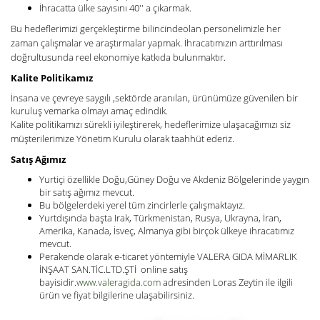
İhracatta ülke sayısını 40'' a çıkarmak.
Bu hedeflerimizi gerçekleştirme bilincindeolan personelimizle her
zaman çalışmalar ve araştırmalar yapmak. İhracatımızın arttırılması
doğrultusunda reel ekonomiye katkıda bulunmaktır.
Kalite Politikamız
İnsana ve çevreye saygılı ,sektörde aranılan, ürünümüze güvenilen bir
kuruluş vemarka olmayı amaç edindik.
Kalite politikamızı sürekli iyileştirerek, hedeflerimize ulaşacağımızı siz
müşterilerimize Yönetim Kurulu olarak taahhüt ederiz.
Satış Ağımız
Yurtiçi özellikle Doğu,Güney Doğu ve Akdeniz Bölgelerinde yaygın
bir satış ağımız mevcut.
Bu bölgelerdeki yerel tüm zincirlerle çalışmaktayız.
Yurtdışında başta Irak, Türkmenistan, Rusya, Ukrayna, İran,
Amerika, Kanada, İsveç, Almanya gibi birçok ülkeye ihracatımız
mevcut.
Perakende olarak e-ticaret yöntemiyle VALERA GIDA MİMARLIK
İNŞAAT SAN.TİC.LTD.ŞTİ online satış
bayisidir.
www.valeragida.com
adresinden Loras Zeytin ile ilgili
ürün ve fiyat bilgilerine ulaşabilirsiniz.