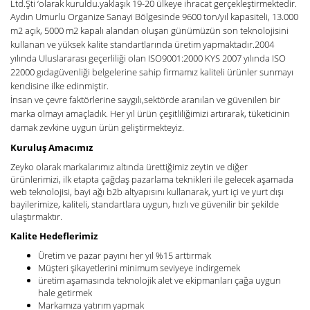
Ltd.Şti ‘olarak kuruldu.yaklaşık 19-20 ülkeye ihracat gerçekleştirmektedir.
Aydın Umurlu Organize Sanayi Bölgesinde 9600 ton/yıl kapasiteli, 13.000
m2 açık, 5000 m2 kapalı alandan oluşan günümüzün son teknolojisini
kullanan ve yüksek kalite standartlarında üretim yapmaktadır.
2004
yılında Uluslararası geçerliliği olan ISO9001:2000 KYS 2007 yılında ISO
22000 gıdagüvenliği belgelerine sahip firmamız kaliteli ürünler sunmayı
kendisine ilke edinmiştir.
İnsan ve çevre faktörlerine saygılı,sektörde aranılan ve güvenilen bir
marka olmayı amaçladık. Her yıl ürün çeşitliliğimizi artırarak, tüketicinin
damak zevkine uygun ürün geliştirmekteyiz.
Kuruluş Amacımız
Zeyko olarak markalarımız altında ürettiğimiz zeytin ve diğer
ürünlerimizi, ilk etapta çağdaş pazarlama teknikleri ile gelecek aşamada
web teknolojisi, bayi ağı b2b altyapısını kullanarak, yurt içi ve yurt dışı
bayilerimize, kaliteli, standartlara uygun, hızlı ve güvenilir bir şekilde
ulaştırmaktır.
Kalite Hedeflerimiz
Üretim ve pazar payını her yıl %15 arttırmak
Müşteri şikayetlerini minimum seviyeye indirgemek
üretim aşamasında teknolojik alet ve ekipmanları çağa uygun
hale getirmek
Markamıza yatırım yapmak