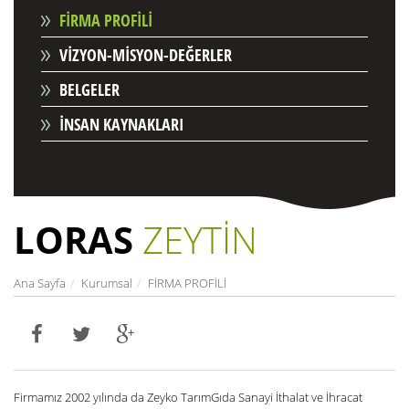
FİRMA PROFİLİ
VİZYON-MİSYON-DEĞERLER
BELGELER
İNSAN KAYNAKLARI
LORAS
ZEYTİN
Ana Sayfa
Kurumsal
FİRMA PROFİLİ
Firmamız 2002 yılında da Zeyko TarımGıda Sanayi İthalat ve İhracat