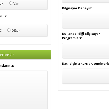
ok
Var
Bilgisayar Deneyimi:
nuz:
C
Diğer
Kullanabildiği Bilgisayar
Programları:
feranslar
Katildiginiz kurslar, seminerle
slarınız: