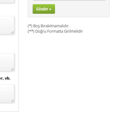
(*) Boş Bırakılmamalıdır.
(**) Doğru Formatta Girilmelidir
r, vb.