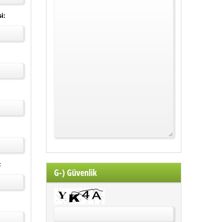
i:
:
G-) Güvenlik