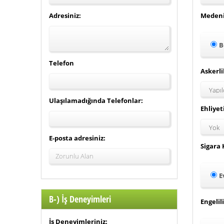
Adresiniz:
Medeni 
B
Telefon
Askerl
Ulaşılamadığında Telefonlar:
Ehliyet
E-posta adresiniz:
Sigara 
E
B-) İş Deneyimleri
Engeli
İş Deneyimleriniz: