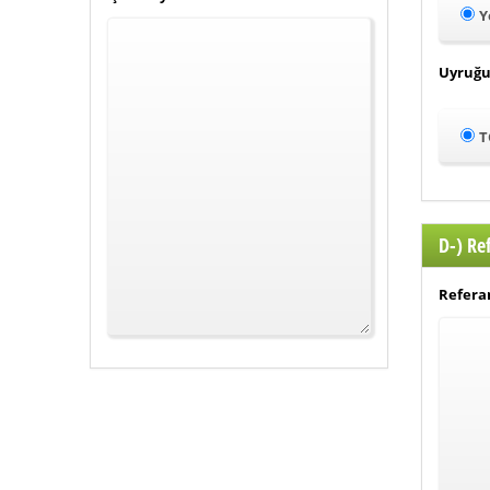
Y
Uyruğu
T
D-) Re
Referan