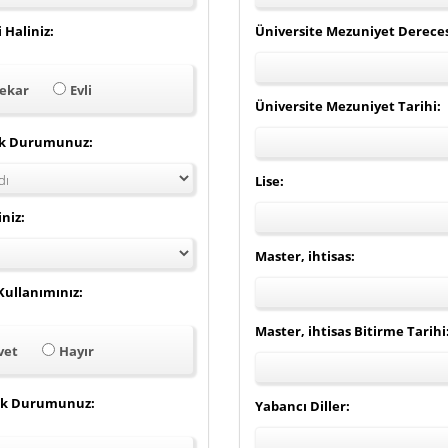
Haliniz:
Üniversite Mezuniyet Dereces
ekar
Evli
Üniversite Mezuniyet Tarihi:
ik Durumunuz:
Lise:
iniz:
Master, ihtisas:
Kullanımınız:
Master, ihtisas Bitirme Tarihi
vet
Hayır
lik Durumunuz:
Yabancı Diller: