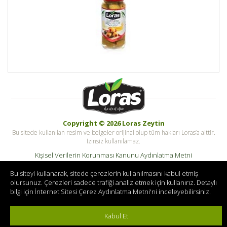
Copyright © 2026 Loras Zeytin
Bu sitede kullanılan resim ve belgeler orijinal olup tüm hakları Loras’a aittir.
İzinsiz kullanılamaz.
Kişisel Verilerin Korunması Kanunu Aydınlatma Metni
Kişisel Veri Saklama ve İmha Politikası
Bu siteyi kullanarak, sitede çerezlerin kullanılmasını kabul etmiş
© Copyright Tüm hakları saklıdır. Zeykotarim.com
olursunuz. Çerezleri sadece trafiği analiz etmek için kullanırız. Detaylı
bilgi için
İnternet Sitesi Çerez Aydınlatma Metni
'ni inceleyebilirsiniz.
Kabul Et