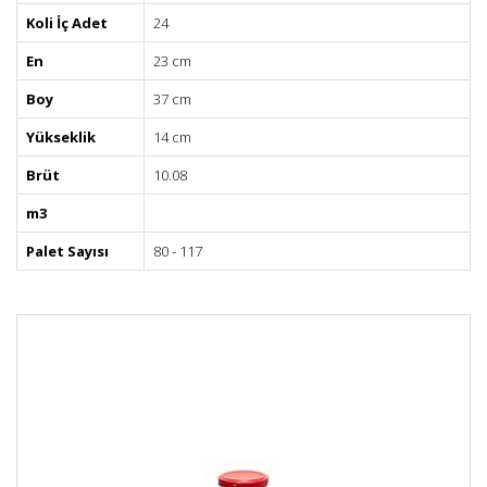
Koli İç Adet
24
En
23 cm
Boy
37 cm
Yükseklik
14 cm
Brüt
10.08
m3
Palet Sayısı
80 - 117