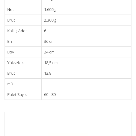
Net
1.600 g
Brüt
2.300 g
Koli İç Adet
6
En
36 cm
Boy
24 cm
Yükseklik
18,5 cm
Brüt
13.8
m3
Palet Sayısı
60 - 80