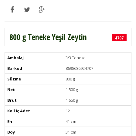
800 g Teneke Yeşil Zeytin
4707
Ambalaj
3/3 Teneke
Barkod
8698686924707
Süzme
800 g
Net
1,500 g
Brüt
1,650 g
Koli İç Adet
12
En
41 cm
Boy
31 cm