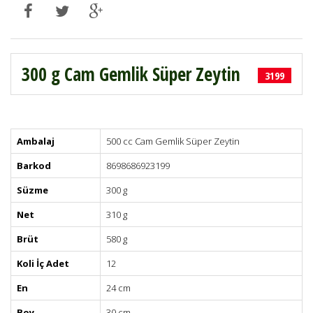
300 g Cam Gemlik Süper Zeytin
3199
Ambalaj
500 cc Cam Gemlik Süper Zeytin
Barkod
8698686923199
Süzme
300 g
Net
310 g
Brüt
580 g
Koli İç Adet
12
En
24 cm
Boy
30 cm