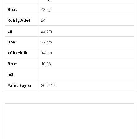
Brüt
420 g
Koli İç Adet
24
En
23 cm
Boy
37 cm
Yükseklik
14 cm
Brüt
10.08
m3
Palet Sayısı
80 - 117