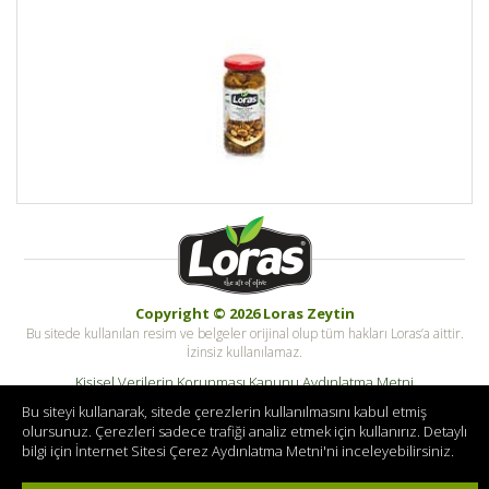
Copyright © 2026 Loras Zeytin
Bu sitede kullanılan resim ve belgeler orijinal olup tüm hakları Loras’a aittir.
İzinsiz kullanılamaz.
Kişisel Verilerin Korunması Kanunu Aydınlatma Metni
Kişisel Veri Saklama ve İmha Politikası
Bu siteyi kullanarak, sitede çerezlerin kullanılmasını kabul etmiş
olursunuz. Çerezleri sadece trafiği analiz etmek için kullanırız. Detaylı
© Copyright Tüm hakları saklıdır. Zeykotarim.com
bilgi için
İnternet Sitesi Çerez Aydınlatma Metni
'ni inceleyebilirsiniz.