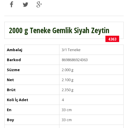
2000 g Teneke Gemlik Siyah Zeytin
4363
Ambalaj
3/1 Teneke
Barkod
8698686924363
Süzme
2.000 g
Net
2.100 g
Brüt
2.350 g
Koli İç Adet
4
En
33 cm
Boy
33 cm