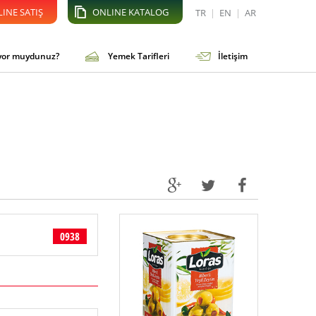
INE SATIŞ
ONLINE KATALOG
TR
|
EN
|
AR
iyor muydunuz?
Yemek Tarifleri
İletişim
0938