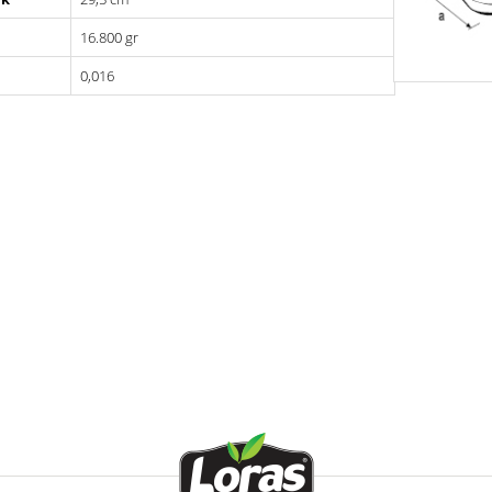
n
16.800 gr
in
 Zeytin
0,016
ber
tin
tin
tin
tin