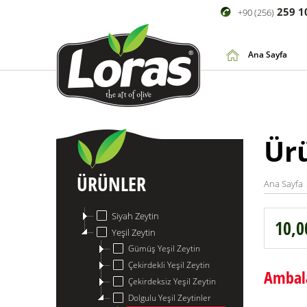
259 1
+90 (256)
Ana Sayfa
Ür
ÜRÜNLER
Ana Sayfa
Siyah Zeytin
10,0
Yeşil Zeytin
Gümüş Yeşil Zeytin
Çekirdekli Yeşil Zeytin
Ambala
Çekirdeksiz Yeşil Zeytin
Dolgulu Yeşil Zeytinler