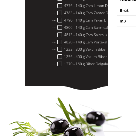
4776 - 140 g Cam Limon Dolgulu Yeşil Zeyti
Brüt
4783 - 140 g Cam Zahter Dolgulu Yeşil Zeyt
4790 - 140 g Cam Yakan Biber Dolgulu Yeşil
m3
4806 - 140 g Cam Sarımsak Dolgulu Yeşil Bi
4813 - 140 g Cam Salatalık Dolgulu Yeşil Zey
4820 - 140 g Cam Portakal Dolgulu Yeşil Zey
1232 - 800 g Vakum Biber Dolgulu Yeşil Zey
1256 - 400 g Vakum Biber Dolgulu Yeşil Zey
1270 - 160 g Biber Dolgulu Yeşil Zeytin