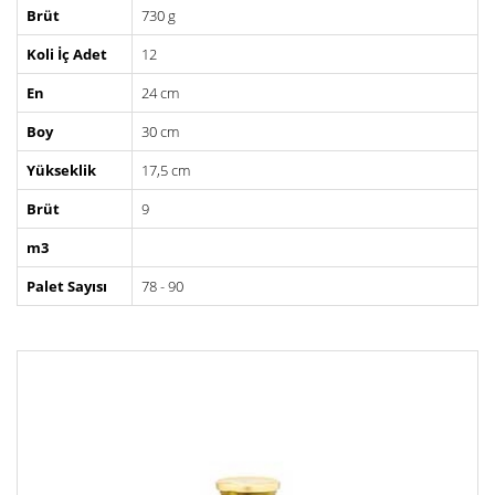
Brüt
730 g
Koli İç Adet
12
En
24 cm
Boy
30 cm
Yükseklik
17,5 cm
Brüt
9
m3
Palet Sayısı
78 - 90