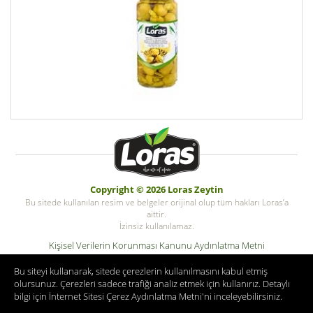
Copyright © 2026 Loras Zeytin
Bu sitede kullanılan resim ve belgeler orijinal olup tüm hakları Loras’a
aittir.
İzinsiz kullanılamaz.
Kişisel Verilerin Korunması Kanunu Aydınlatma Metni
Kişisel Veri Saklama ve İmha Politikası
Bu siteyi kullanarak, sitede çerezlerin kullanılmasını kabul etmiş
© Copyright Tüm hakları saklıdır. Zeykotarim.com
olursunuz. Çerezleri sadece trafiği analiz etmek için kullanırız. Detaylı
bilgi için
İnternet Sitesi Çerez Aydınlatma Metni
'ni inceleyebilirsiniz.