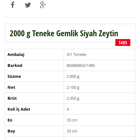
2000 g Teneke Gemlik Siyah Zeytin
1485
Ambalaj
3/1 Teneke
Barkod
8698686921485
Süzme
2.000 g
Net
2.100 g
Brüt
2.350 g
Koli İç Adet
4
En
33 cm
Boy
33 cm