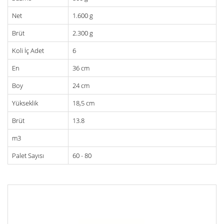
Net
1.600 g
Brüt
2.300 g
Koli İç Adet
6
En
36 cm
Boy
24 cm
Yükseklik
18,5 cm
Brüt
13.8
m3
Palet Sayısı
60 - 80