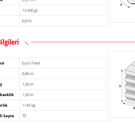
13.500 gr
0,014
ilgileri
nsi
Euro Palet
0,80 m
y
1,20 m
kseklik
1,50 m
ırlık
1145 kg
i Sayısı
75