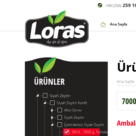
259 1
+90 (256)
Ana Sayfa
Ür
ÜRÜNLER
Ana Sayfa
Siyah Zeytin
7000
Siyah Zeytin Konfit
Altın Serisi
Siyah Zeytin
Ambala
Çekirdeksiz Siyah Zeytin
3854 - 7000 g. Teneke Siyah Zeytin