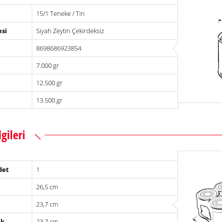
15/1 Teneke / Tin
si
Siyah Zeytin Çekirdeksiz
8698686923854
ytin
ytin
7.000 gr
12.500 gr
13.500 gr
lgileri
det
1
26,5 cm
23,7 cm
ik
23,7 cm