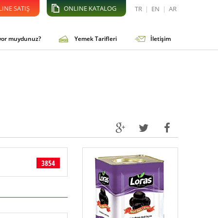
INE SATIŞ
ONLINE KATALOG
TR
|
EN
|
AR
iyor muydunuz?
Yemek Tarifleri
İletişim
3854