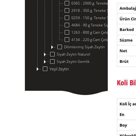
0365 - 2000 g. Teneke Siyah Zeytin
Ambalaj
2918 - 350 g. Teneke Siyah Zeytin
0259 - 150 g. Teneke Siyah Zeytin
Ürün Cin
4684 - 90 g Teneke Siyah Zeytin
Barkod
1263 - 800 g Cam Çekirdeksiz Siyah Ze
4134 - 220 g Cam Çekirdeksiz Siyah Ze
Süzme
Dilimlenmiş Siyah Zeytin
Net
Siyah Zeytin Naturel
Brüt
Siyah Zeytin Gemlik
Yeşil Zeytin
Koli Bi
Koli İç a
En
Boy
Yüksekl