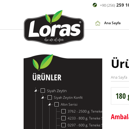
259 1
+90 (256)
Ana Sayfa
Ür
ÜRÜNLER
Ana Sayfa
Siyah Zeytin
180 
Siyah Zeytin Konfit
Altın Serisi
3762 - 2500 g. Teneke Siyah Zeytin
Ambala
4233 - 800 g. Teneke Siyah Zeytin
0297 - 600 g. Teneke Siyah Zeytin