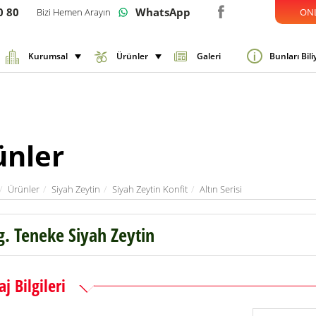
0 80
WhatsApp
Bizi Hemen Arayın
ONL
Kurumsal
Ürünler
Galeri
Bunları Bil
ünler
Ürünler
Siyah Zeytin
Siyah Zeytin Konfit
Altın Serisi
g. Teneke Siyah Zeytin
j Bilgileri