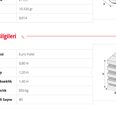
10.320 gr
0,014
ilgileri
nsi
Euro Palet
0,80 m
y
1,20 m
kseklik
1,40 m
ırlık
850 kg
i Sayısı
80