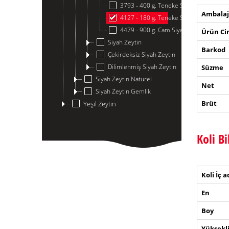
3793 - 400 g. Teneke Siyah Zeytin
Ambalaj
4127 - 180 g. Teneke Siyah Zeytin
4479 - 900 g. Cam Siyah Zeytin
Ürün Cin
Siyah Zeytin
Barkod
Çekirdeksiz Siyah Zeytin
Dilimlenmiş Siyah Zeytin
Süzme
Siyah Zeytin Naturel
Net
Siyah Zeytin Gemlik
Brüt
Yeşil Zeytin
Koli Bi
Koli İç a
En
Boy
Yüksekl