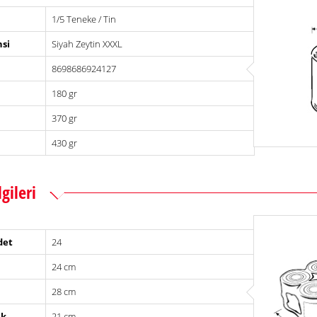
1/5 Teneke / Tin
si
Siyah Zeytin XXXL
8698686924127
180 gr
370 gr
430 gr
lgileri
det
24
24 cm
28 cm
ik
21 cm