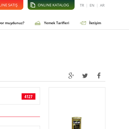
INE SATIŞ
ONLINE KATALOG
TR
|
EN
|
AR
iyor muydunuz?
Yemek Tarifleri
İletişim
4127