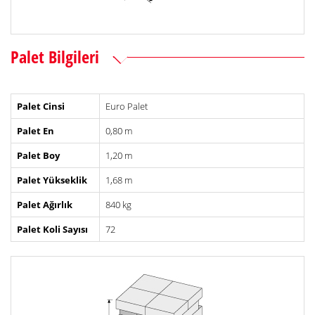
Palet Bilgileri
Palet Cinsi
Euro Palet
Palet En
0,80 m
Palet Boy
1,20 m
Palet Yükseklik
1,68 m
Palet Ağırlık
840 kg
Palet Koli Sayısı
72