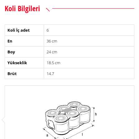
Koli Bilgileri
Koli İç adet
6
En
36 cm
Boy
24 cm
Yükseklik
18.5 cm
Brüt
14.7