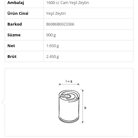
Ambalaj
1600 cc Cam Yeşil Zeytin
Ürün Cinsi
Yeşil Zeytin
Barkod
8698686923366
Süzme
900 g
Net
1.650 g
Brüt
2.450 g