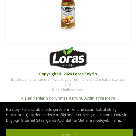
Copyright © 2026 Loras Zeytin
Bu sitede kullanılan resim ve belgeler orijinal olup tüm hakları Loras’a
aittir.
İzinsiz kullanılamaz.
Kişisel Verilerin Korunması Kanunu Aydınlatma Metni
Kişisel Veri Saklama ve İmha Politikası
Bu siteyi kullanarak, sitede çerezlerin kullanılmasını kabul etmiş
© Copyright Tüm hakları saklıdır. Zeykotarim.com
olursunuz. Çerezleri sadece trafiği analiz etmek için kullanırız. Detaylı
bilgi için
İnternet Sitesi Çerez Aydınlatma Metni
'ni inceleyebilirsiniz.
Kabul Et