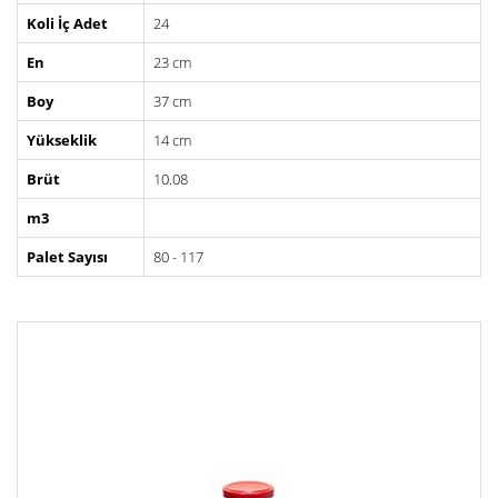
Koli İç Adet
24
En
23 cm
Boy
37 cm
Yükseklik
14 cm
Brüt
10.08
m3
Palet Sayısı
80 - 117